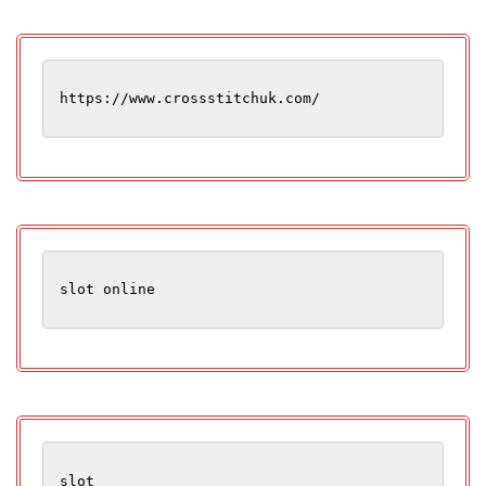
https://www.crossstitchuk.com/
slot online
slot