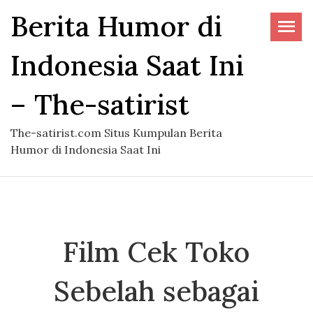
Skip
Berita Humor di
to
the
Indonesia Saat Ini
content
– The-satirist
The-satirist.com Situs Kumpulan Berita
Humor di Indonesia Saat Ini
Film Cek Toko
Sebelah sebagai