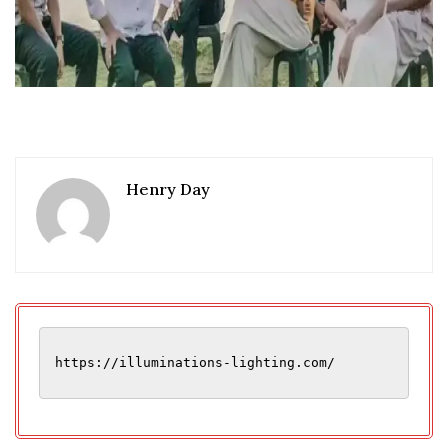
Henry Day
https://illuminations-lighting.com/