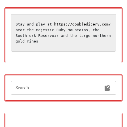
Stay and play at 
https://doubledicerv.com/
near the majestic Ruby Mountains, the 
Southfork Reservoir and the large northern 
gold mines