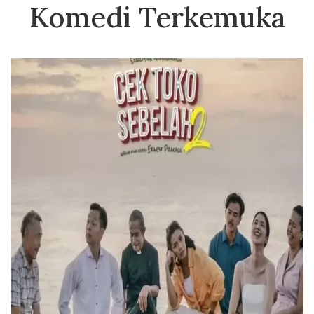
Komedi Terkemuka