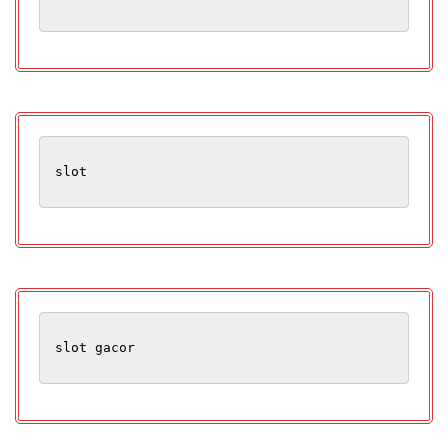
slot
slot gacor