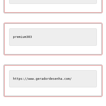
premium303
https://www.geradordesenha.com/