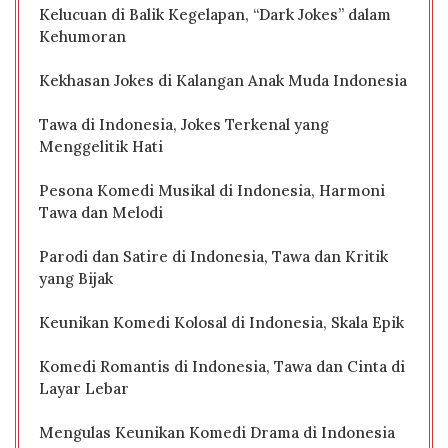
Kelucuan di Balik Kegelapan, “Dark Jokes” dalam
Kehumoran
Kekhasan Jokes di Kalangan Anak Muda Indonesia
Tawa di Indonesia, Jokes Terkenal yang
Menggelitik Hati
Pesona Komedi Musikal di Indonesia, Harmoni
Tawa dan Melodi
Parodi dan Satire di Indonesia, Tawa dan Kritik
yang Bijak
Keunikan Komedi Kolosal di Indonesia, Skala Epik
Komedi Romantis di Indonesia, Tawa dan Cinta di
Layar Lebar
Mengulas Keunikan Komedi Drama di Indonesia