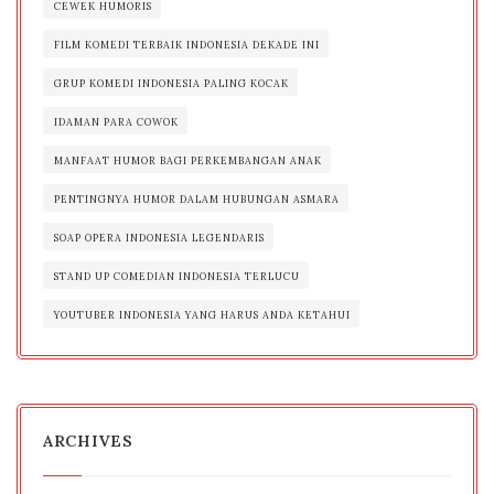
CEWEK HUMORIS
FILM KOMEDI TERBAIK INDONESIA DEKADE INI
GRUP KOMEDI INDONESIA PALING KOCAK
IDAMAN PARA COWOK
MANFAAT HUMOR BAGI PERKEMBANGAN ANAK
PENTINGNYA HUMOR DALAM HUBUNGAN ASMARA
SOAP OPERA INDONESIA LEGENDARIS
STAND UP COMEDIAN INDONESIA TERLUCU
YOUTUBER INDONESIA YANG HARUS ANDA KETAHUI
ARCHIVES