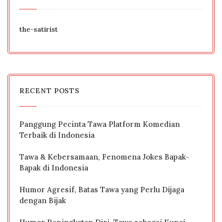
the-satirist
RECENT POSTS
Panggung Pecinta Tawa Platform Komedian
Terbaik di Indonesia
Tawa & Kebersamaan, Fenomena Jokes Bapak-
Bapak di Indonesia
Humor Agresif, Batas Tawa yang Perlu Dijaga
dengan Bijak