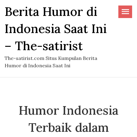
Skip
Berita Humor di
to
the
Indonesia Saat Ini
content
– The-satirist
The-satirist.com Situs Kumpulan Berita
Humor di Indonesia Saat Ini
Humor Indonesia
Terbaik dalam