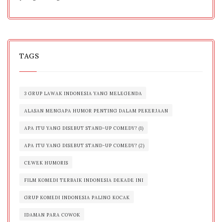
TAGS
3 GRUP LAWAK INDONESIA YANG MELEGENDA
ALASAN MENGAPA HUMOR PENTING DALAM PEKERJAAN
APA ITU YANG DISEBUT STAND-UP COMEDY? (1)
APA ITU YANG DISEBUT STAND-UP COMEDY? (2)
CEWEK HUMORIS
FILM KOMEDI TERBAIK INDONESIA DEKADE INI
GRUP KOMEDI INDONESIA PALING KOCAK
IDAMAN PARA COWOK