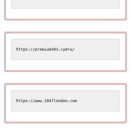
https://premium303.cymru/
https://www.1947london.com