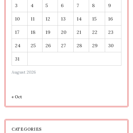
3
4
5
6
7
8
9
10
11
12
13
14
15
16
17
18
19
20
21
22
23
24
25
26
27
28
29
30
31
August 2026
« Oct
CATEGORIES