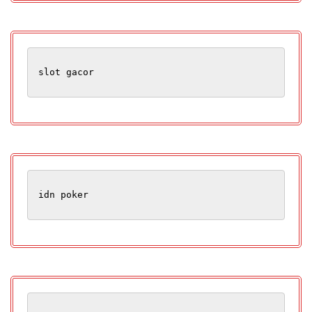
slot gacor
idn poker