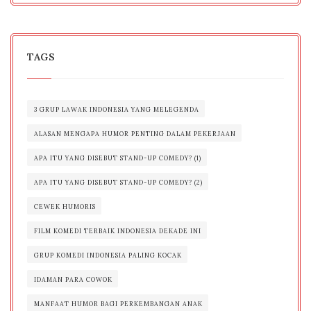
TAGS
3 GRUP LAWAK INDONESIA YANG MELEGENDA
ALASAN MENGAPA HUMOR PENTING DALAM PEKERJAAN
APA ITU YANG DISEBUT STAND-UP COMEDY? (1)
APA ITU YANG DISEBUT STAND-UP COMEDY? (2)
CEWEK HUMORIS
FILM KOMEDI TERBAIK INDONESIA DEKADE INI
GRUP KOMEDI INDONESIA PALING KOCAK
IDAMAN PARA COWOK
MANFAAT HUMOR BAGI PERKEMBANGAN ANAK