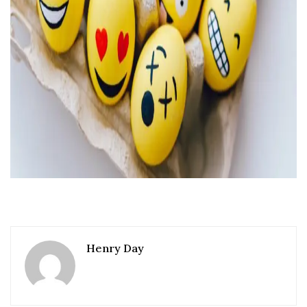
Henry Day