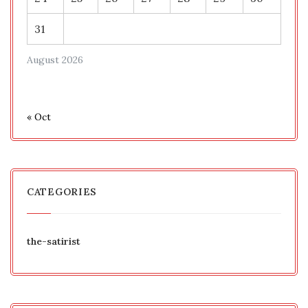
31
August 2026
« Oct
CATEGORIES
the-satirist