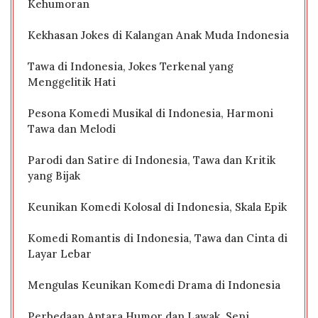
Kehumoran
Kekhasan Jokes di Kalangan Anak Muda Indonesia
Tawa di Indonesia, Jokes Terkenal yang
Menggelitik Hati
Pesona Komedi Musikal di Indonesia, Harmoni
Tawa dan Melodi
Parodi dan Satire di Indonesia, Tawa dan Kritik
yang Bijak
Keunikan Komedi Kolosal di Indonesia, Skala Epik
Komedi Romantis di Indonesia, Tawa dan Cinta di
Layar Lebar
Mengulas Keunikan Komedi Drama di Indonesia
Perbedaan Antara Humor dan Lawak, Seni