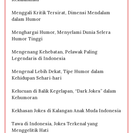
Menggali Kritik Tersirat, Dimensi Mendalam
dalam Humor
Menghargai Humor, Menyelami Dunia Selera
Humor Tinggi
Mengenang Kehebatan, Pelawak Paling
Legendaris di Indonesia
Mengenal Lebih Dekat, Tipe Humor dalam
Kehidupan Sehari-hari
Kelucuan di Balik Kegelapan, “Dark Jokes” dalam
Kehumoran
Kekhasan Jokes di Kalangan Anak Muda Indonesia
Tawa di Indonesia, Jokes Terkenal yang
Menggelitik Hati