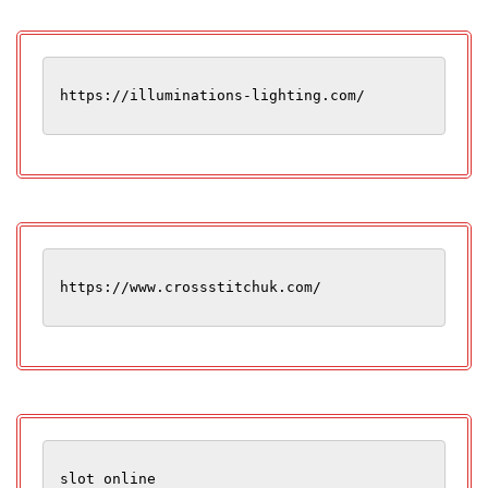
https://illuminations-lighting.com/
https://www.crossstitchuk.com/
slot online