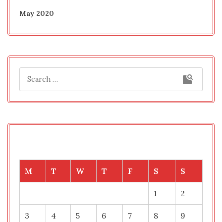
May 2020
M
T
W
T
F
S
S
1
2
3
4
5
6
7
8
9