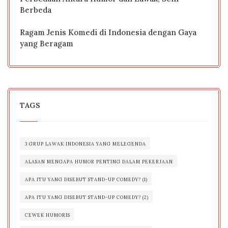
Berbeda
Ragam Jenis Komedi di Indonesia dengan Gaya
yang Beragam
TAGS
3 GRUP LAWAK INDONESIA YANG MELEGENDA
ALASAN MENGAPA HUMOR PENTING DALAM PEKERJAAN
APA ITU YANG DISEBUT STAND-UP COMEDY? (1)
APA ITU YANG DISEBUT STAND-UP COMEDY? (2)
CEWEK HUMORIS