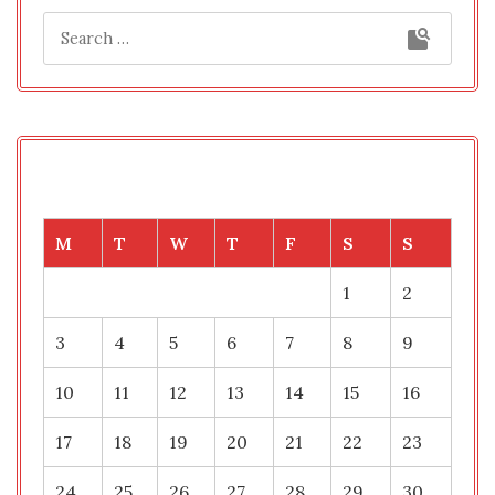
M
T
W
T
F
S
S
1
2
3
4
5
6
7
8
9
10
11
12
13
14
15
16
17
18
19
20
21
22
23
24
25
26
27
28
29
30