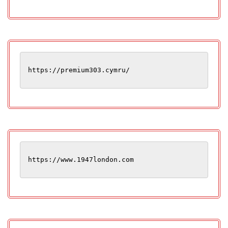
https://premium303.cymru/
https://www.1947london.com