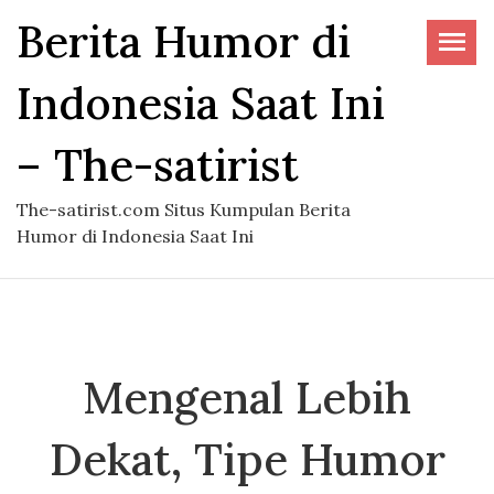
Skip
Berita Humor di
to
the
Indonesia Saat Ini
content
– The-satirist
The-satirist.com Situs Kumpulan Berita
Humor di Indonesia Saat Ini
Mengenal Lebih
Dekat, Tipe Humor