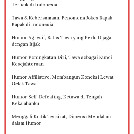
Terbaik di Indonesia
Tawa & Kebersamaan, Fenomena Jokes Bapak-
Bapak di Indonesia
Humor Agresif, Batas Tawa yang Perlu Dijaga
dengan Bijak
Humor Peningkatan Diri, Tawa sebagai Kunci
Kesejahteraan
Humor Affiliative, Membangun Koneksi Lewat
Gelak Tawa
Humor Self-Defeating, Ketawa di Tengah
Kekalahanku
Menggali Kritik Tersirat, Dimensi Mendalam
dalam Humor