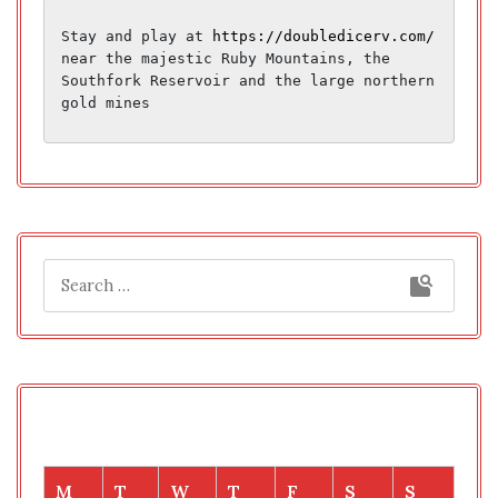
Stay and play at 
https://doubledicerv.com/
near the majestic Ruby Mountains, the 
Southfork Reservoir and the large northern 
gold mines
M
T
W
T
F
S
S