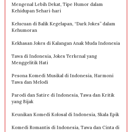
Mengenal Lebih Dekat, Tipe Humor dalam
Kehidupan Sehari-hari
Kelucuan di Balik Kegelapan, “Dark Jokes” dalam
Kehumoran
Kekhasan Jokes di Kalangan Anak Muda Indonesia
Tawa di Indonesia, Jokes Terkenal yang
Menggelitik Hati
Pesona Komedi Musikal di Indonesia, Harmoni
Tawa dan Melodi
Parodi dan Satire di Indonesia, Tawa dan Kritik
yang Bijak
Keunikan Komedi Kolosal di Indonesia, Skala Epik
Komedi Romantis di Indonesia, Tawa dan Cinta di