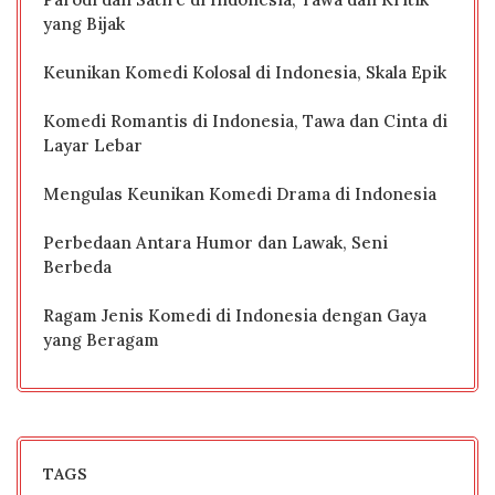
yang Bijak
Keunikan Komedi Kolosal di Indonesia, Skala Epik
Komedi Romantis di Indonesia, Tawa dan Cinta di
Layar Lebar
Mengulas Keunikan Komedi Drama di Indonesia
Perbedaan Antara Humor dan Lawak, Seni
Berbeda
Ragam Jenis Komedi di Indonesia dengan Gaya
yang Beragam
TAGS