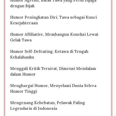
Humor Agresif, Batas Tawa yang Perlu Dijaga
dengan Bijak
Humor Peningkatan Diri, Tawa sebagai Kunci
Kesejahteraan
Humor Affiliative, Membangun Koneksi Lewat
Gelak Tawa
Humor Self-Defeating, Ketawa di Tengah
Kekalahanku
Menggali Kritik Tersirat, Dimensi Mendalam
dalam Humor
Menghargai Humor, Menyelami Dunia Selera
Humor Tinggi
Mengenang Kehebatan, Pelawak Paling
Legendaris di Indonesia