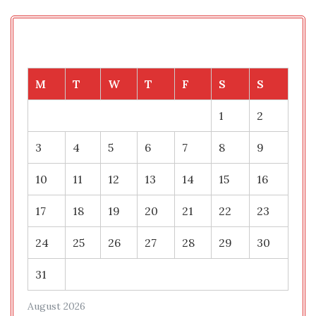
M
T
W
T
F
S
S
1
2
3
4
5
6
7
8
9
10
11
12
13
14
15
16
17
18
19
20
21
22
23
24
25
26
27
28
29
30
31
August 2026