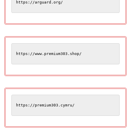
https://arguard.org/
https://www.premium303.shop/
https://premium303.cymru/