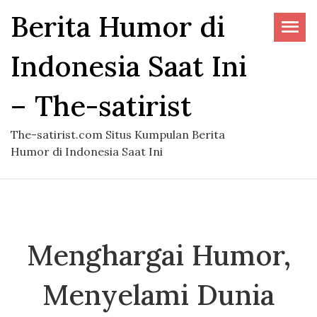
Skip
Berita Humor di
to
the
Indonesia Saat Ini
content
– The-satirist
The-satirist.com Situs Kumpulan Berita
Humor di Indonesia Saat Ini
Menghargai Humor,
Menyelami Dunia