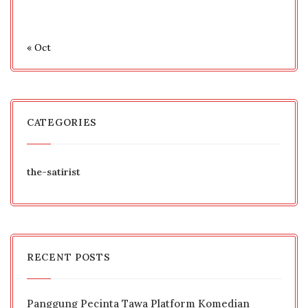
« Oct
CATEGORIES
the-satirist
RECENT POSTS
Panggung Pecinta Tawa Platform Komedian