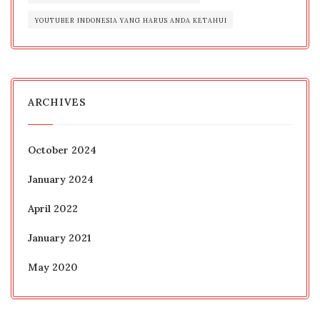
YOUTUBER INDONESIA YANG HARUS ANDA KETAHUI
ARCHIVES
October 2024
January 2024
April 2022
January 2021
May 2020