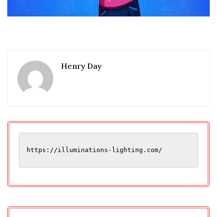
Henry Day
https://illuminations-lighting.com/