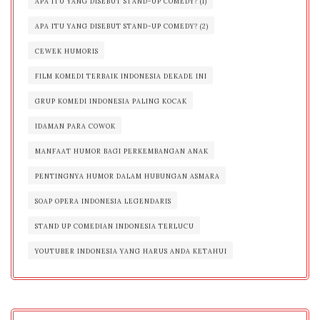
APA ITU YANG DISEBUT STAND-UP COMEDY? (1)
APA ITU YANG DISEBUT STAND-UP COMEDY? (2)
CEWEK HUMORIS
FILM KOMEDI TERBAIK INDONESIA DEKADE INI
GRUP KOMEDI INDONESIA PALING KOCAK
IDAMAN PARA COWOK
MANFAAT HUMOR BAGI PERKEMBANGAN ANAK
PENTINGNYA HUMOR DALAM HUBUNGAN ASMARA
SOAP OPERA INDONESIA LEGENDARIS
STAND UP COMEDIAN INDONESIA TERLUCU
YOUTUBER INDONESIA YANG HARUS ANDA KETAHUI