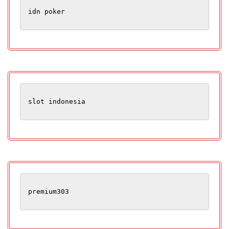
idn poker
slot indonesia
premium303