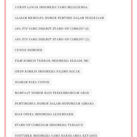
3 GRUP LAWAK INDONESIA YANG MELEGENDA
ALASAN MENGAPA HUMOR PENTING DALAM PEKERJAAN
APA ITU YANG DISEBUT STAND-UP COMEDY? (1)
APA ITU YANG DISEBUT STAND-UP COMEDY? (2)
CEWEK HUMORIS
FILM KOMEDI TERBAIK INDONESIA DEKADE INI
GRUP KOMEDI INDONESIA PALING KOCAK
IDAMAN PARA COWOK
MANFAAT HUMOR BAGI PERKEMBANGAN ANAK
PENTINGNYA HUMOR DALAM HUBUNGAN ASMARA
SOAP OPERA INDONESIA LEGENDARIS
STAND UP COMEDIAN INDONESIA TERLUCU
YOUTUBER INDONESIA YANG HARUS ANDA KETAHUI