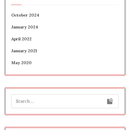
October 2024
January 2024
April 2022
January 2021
May 2020