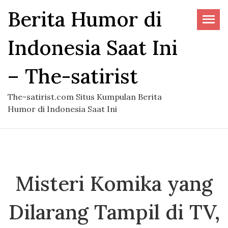
Skip
Berita Humor di
to
the
Indonesia Saat Ini
content
– The-satirist
The-satirist.com Situs Kumpulan Berita
Humor di Indonesia Saat Ini
Misteri Komika yang
Dilarang Tampil di TV,