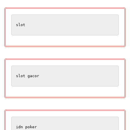
slot
slot gacor
idn poker