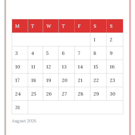
M
T
W
T
F
S
S
1
2
3
4
5
6
7
8
9
10
11
12
13
14
15
16
17
18
19
20
21
22
23
24
25
26
27
28
29
30
31
August 2026