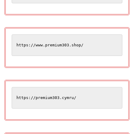
https://www.premium303.shop/
https://premium303.cymru/