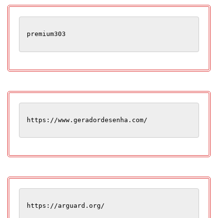
premium303
https://www.geradordesenha.com/
https://arguard.org/