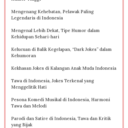
Mengenang Kehebatan, Pelawak Paling
Legendaris di Indonesia
Mengenal Lebih Dekat, Tipe Humor dalam
Kehidupan Sehari-hari
Kelucuan di Balik Kegelapan, “Dark Jokes” dalam
Kehumoran
Kekhasan Jokes di Kalangan Anak Muda Indonesia
Tawa di Indonesia, Jokes Terkenal yang
Menggelitik Hati
Pesona Komedi Musikal di Indonesia, Harmoni
Tawa dan Melodi
Parodi dan Satire di Indonesia, Tawa dan Kritik
yang Bijak