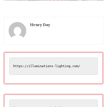
Henry Day
https://illuminations-lighting.com/