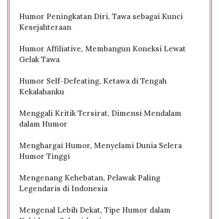
Humor Peningkatan Diri, Tawa sebagai Kunci
Kesejahteraan
Humor Affiliative, Membangun Koneksi Lewat
Gelak Tawa
Humor Self-Defeating, Ketawa di Tengah
Kekalahanku
Menggali Kritik Tersirat, Dimensi Mendalam
dalam Humor
Menghargai Humor, Menyelami Dunia Selera
Humor Tinggi
Mengenang Kehebatan, Pelawak Paling
Legendaris di Indonesia
Mengenal Lebih Dekat, Tipe Humor dalam