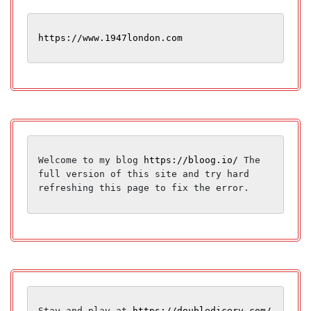
https://www.1947london.com
Welcome to my blog 
https://bloog.io/
 The 
full version of this site and try hard 
refreshing this page to fix the error.
Stay and play at 
https://doubledicerv.com/