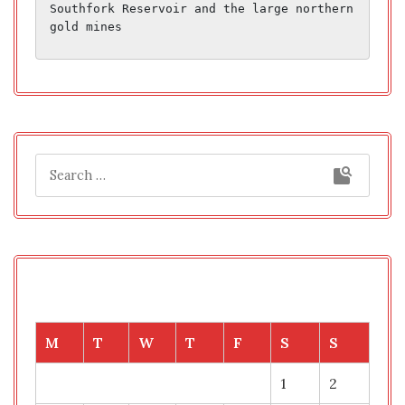
Southfork Reservoir and the large northern 
gold mines
M
T
W
T
F
S
S
1
2