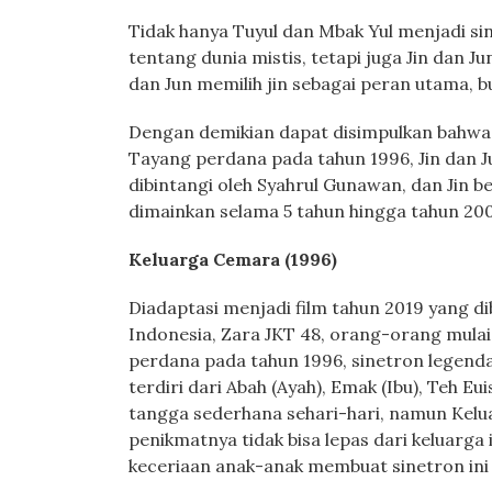
Tidak hanya Tuyul dan Mbak Yul menjadi s
tentang dunia mistis, tetapi juga Jin dan 
dan Jun memilih jin sebagai peran utama, b
Dengan demikian dapat disimpulkan bahwa si
Tayang perdana pada tahun 1996, Jin dan 
dibintangi oleh Syahrul Gunawan, dan Jin b
dimainkan selama 5 tahun hingga tahun 200
Keluarga Cemara (1996)
Diadaptasi menjadi film tahun 2019 yang dib
Indonesia, Zara JKT 48, orang-orang mula
perdana pada tahun 1996, sinetron legenda
terdiri dari Abah (Ayah), Emak (Ibu), Teh E
tangga sederhana sehari-hari, namun Kel
penikmatnya tidak bisa lepas dari keluarga 
keceriaan anak-anak membuat sinetron ini t