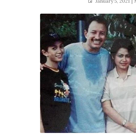
January 5, 2021