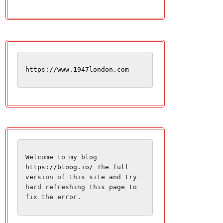
https://www.1947london.com
Welcome to my blog 
https://bloog.io/
 The full 
version of this site and try 
hard refreshing this page to 
fix the error.