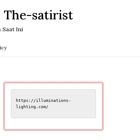
 The-satirist
 Saat Ini
icy
https://illuminations-
lighting.com/