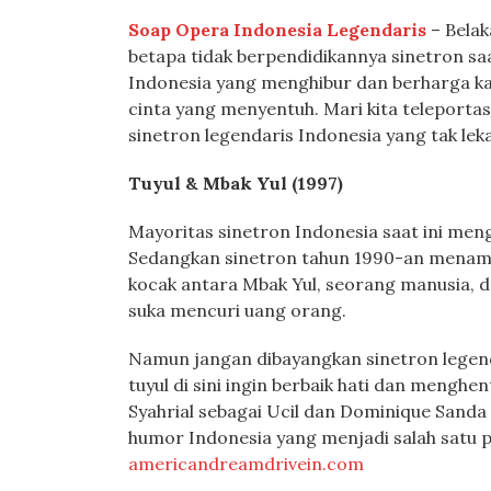
Soap Opera Indonesia Legendaris
– Belak
betapa tidak berpendidikannya sinetron sa
Indonesia yang menghibur dan berharga kar
cinta yang menyentuh. Mari kita teleportas
sinetron legendaris Indonesia yang tak lek
Tuyul & Mbak Yul (1997)
Mayoritas sinetron Indonesia saat ini me
Sedangkan sinetron tahun 1990-an menamp
kocak antara Mbak Yul, seorang manusia, da
suka mencuri uang orang.
Namun jangan dibayangkan sinetron legend
tuyul di sini ingin berbaik hati dan menghe
Syahrial sebagai Ucil dan Dominique Sand
humor Indonesia yang menjadi salah satu p
americandreamdrivein.com