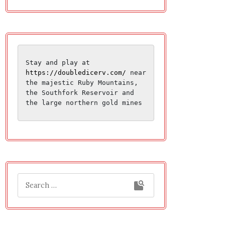
Stay and play at 
https://doubledicerv.com/
 near 
the majestic Ruby Mountains, 
the Southfork Reservoir and 
the large northern gold mines