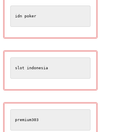
idn poker
slot indonesia
premium303