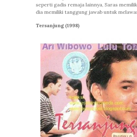
seperti gadis remaja lainnya, Saras memili
dia memiliki tanggung jawab untuk melawa
Tersanjung (1998)