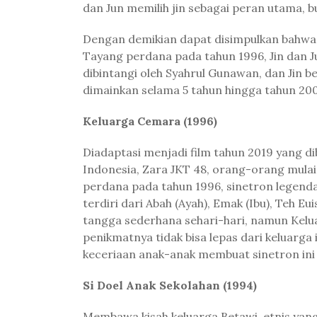
dan Jun memilih jin sebagai peran utama, b
Dengan demikian dapat disimpulkan bahwa si
Tayang perdana pada tahun 1996, Jin dan 
dibintangi oleh Syahrul Gunawan, dan Jin b
dimainkan selama 5 tahun hingga tahun 200
Keluarga Cemara (1996)
Diadaptasi menjadi film tahun 2019 yang dib
Indonesia, Zara JKT 48, orang-orang mula
perdana pada tahun 1996, sinetron legenda
terdiri dari Abah (Ayah), Emak (Ibu), Teh E
tangga sederhana sehari-hari, namun Kel
penikmatnya tidak bisa lepas dari keluarga 
keceriaan anak-anak membuat sinetron ini t
Si Doel Anak Sekolahan (1994)
Membawa kisah keluarga Betawi, etnis yan