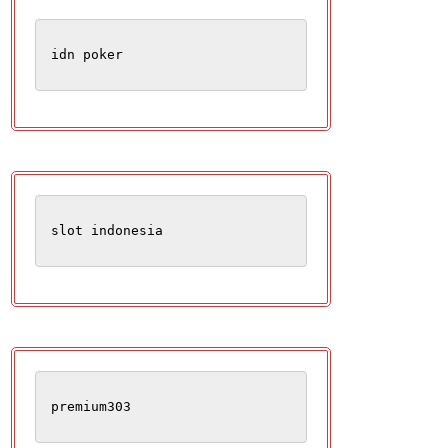
idn poker
slot indonesia
premium303