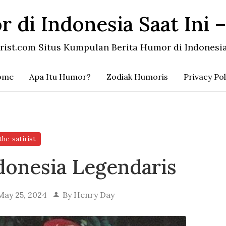
 di Indonesia Saat Ini –
rist.com Situs Kumpulan Berita Humor di Indonesia
ome
Apa Itu Humor?
Zodiak Humoris
Privacy Pol
the-satirist
donesia Legendaris
May 25, 2024
By
Henry Day