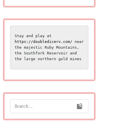
Stay and play at 
https://doubledicerv.com/
 near 
the majestic Ruby Mountains, 
the Southfork Reservoir and 
the large northern gold mines