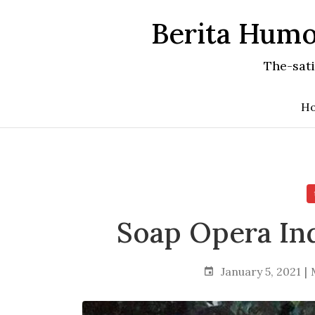
Skip
Berita Humor
to
the
content
The-sati
H
Soap Opera In
January 5, 2021