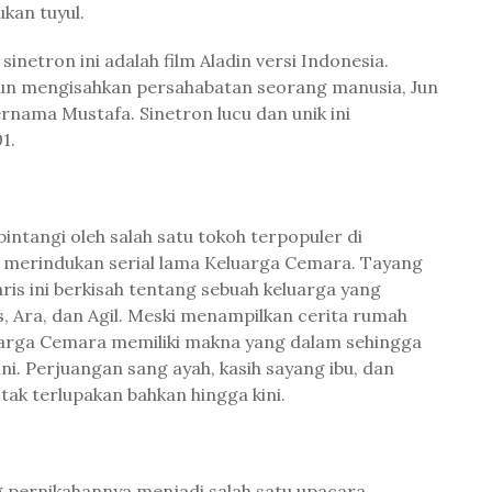
ukan tuyul.
netron ini adalah film Aladin versi Indonesia.
Jun mengisahkan persahabatan seorang manusia, Jun
ernama Mustafa. Sinetron lucu dan unik ini
1.
intangi oleh salah satu tokoh terpopuler di
i merindukan serial lama Keluarga Cemara. Tayang
ris ini berkisah tentang sebuah keluarga yang
uis, Ara, dan Agil. Meski menampilkan cerita rumah
uarga Cemara memiliki makna yang dalam sehingga
ini. Perjuangan sang ayah, kasih sayang ibu, dan
ak terlupakan bahkan hingga kini.
g pernikahannya menjadi salah satu upacara