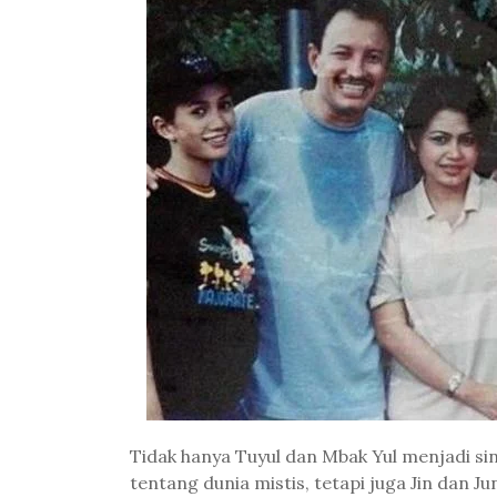
Tidak hanya Tuyul dan Mbak Yul menjadi s
tentang dunia mistis, tetapi juga Jin dan 