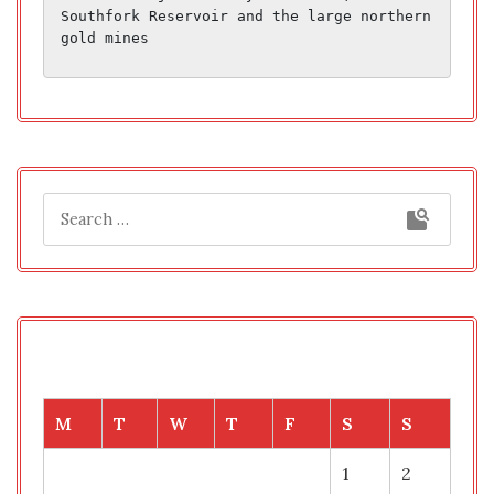
Southfork Reservoir and the large northern 
gold mines
M
T
W
T
F
S
S
1
2