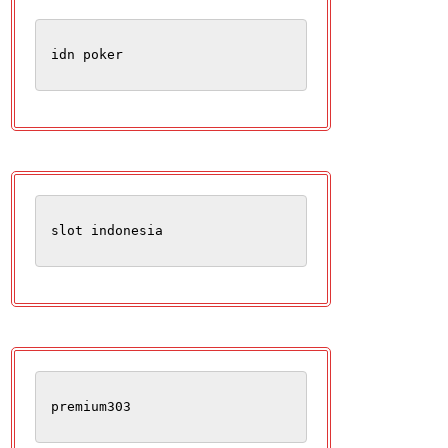
idn poker
slot indonesia
premium303