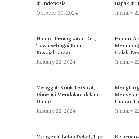
di Indonesia
Bapak di 
October 30, 2024
January 2
Humor Peningkatan Diri,
Humor Affi
Tawa sebagai Kunci
Membangu
Kesejahteraan
Gelak Ta
January 22, 2024
January 2
Menggali Kritik Tersirat,
Mengharg
Dimensi Mendalam dalam
Menyelami
Humor
Humor Ti
January 22, 2024
January 2
Mengenal Lebih Dekat, Tipe
Kelucuan 