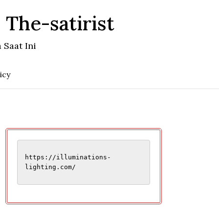
 The-satirist
 Saat Ini
icy
https://illuminations-
lighting.com/