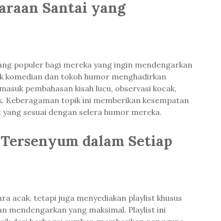
araan Santai yang
 yang populer bagi mereka yang ingin mendengarkan
yak komedian dan tokoh humor menghadirkan
asuk pembahasan kisah lucu, observasi kocak,
. Keberagaman topik ini memberikan kesempatan
yang sesuai dengan selera humor mereka.
: Tersenyum dalam Setiap
ra acak, tetapi juga menyediakan playlist khusus
n mendengarkan yang maksimal. Playlist ini