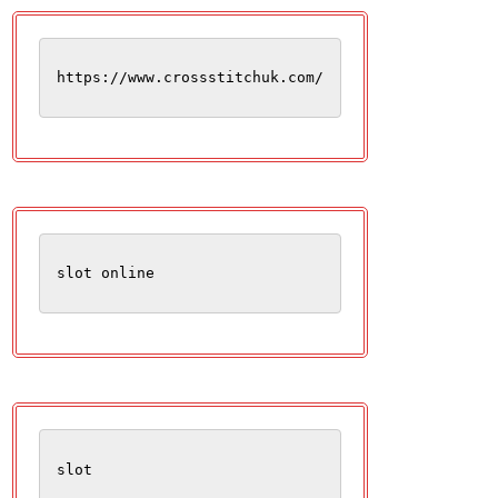
https://www.crossstitchuk.com/
slot online
slot