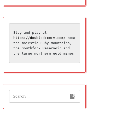
Stay and play at 
https://doubledicerv.com/
 near 
the majestic Ruby Mountains, 
the Southfork Reservoir and 
the large northern gold mines