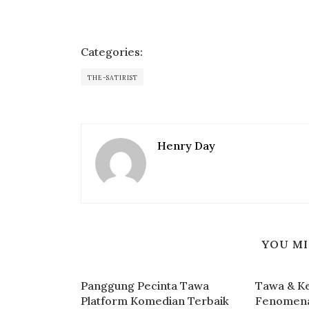
Categories:
THE-SATIRIST
Henry Day
YOU MI
Panggung Pecinta Tawa
Tawa & K
Platform Komedian Terbaik
Fenomena