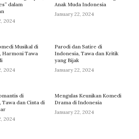
es” dalam
Anak Muda Indonesia
an
January 22, 2024
2, 2024
medi Musikal di
Parodi dan Satire di
a, Harmoni Tawa
Indonesia, Tawa dan Kritik
i
yang Bijak
2, 2024
January 22, 2024
mantis di
Mengulas Keunikan Komedi
, Tawa dan Cinta di
Drama di Indonesia
bar
January 22, 2024
2, 2024