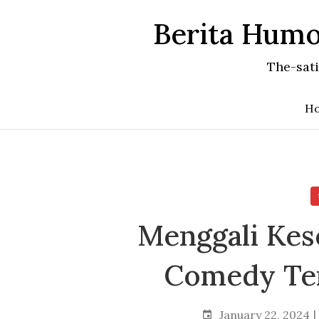
Skip
Berita Humor
to
the
content
The-sati
H
Menggali Kes
Comedy Ter
January 22, 2024