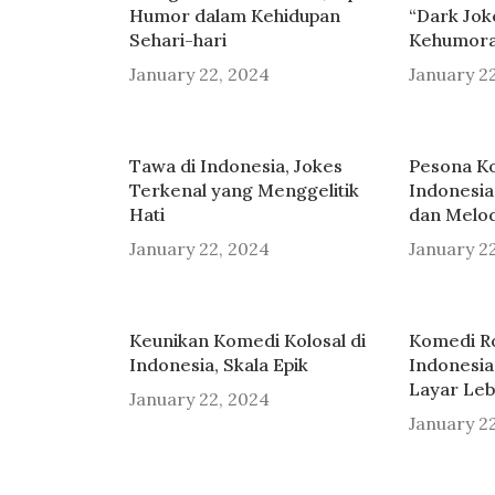
Humor dalam Kehidupan
“Dark Jok
Sehari-hari
Kehumor
January 22, 2024
January 2
Tawa di Indonesia, Jokes
Pesona Ko
Terkenal yang Menggelitik
Indonesi
Hati
dan Melod
January 22, 2024
January 2
Keunikan Komedi Kolosal di
Komedi Ro
Indonesia, Skala Epik
Indonesia
Layar Le
January 22, 2024
January 2