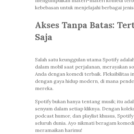
mengumpulkan materi-materi komedi terba
kebebasan untuk menjelajahi berbagai jeni
Akses Tanpa Batas: Ter
Saja
Salah satu keunggulan utama Spotify adala
dalam mobil saat perjalanan, merayakan so
Anda dengan komedi terbaik. Fleksibilitas
dengan gaya hidup modern, di mana pende
mereka.
Spotify bukan hanya tentang musik; itu ad
senyum dalam setiap kliknya. Dengan kole
podcast humor, dan playlist khusus, Spotif
seluruh dunia. Ayo nikmati beragam komedi
meramaikan harimu!