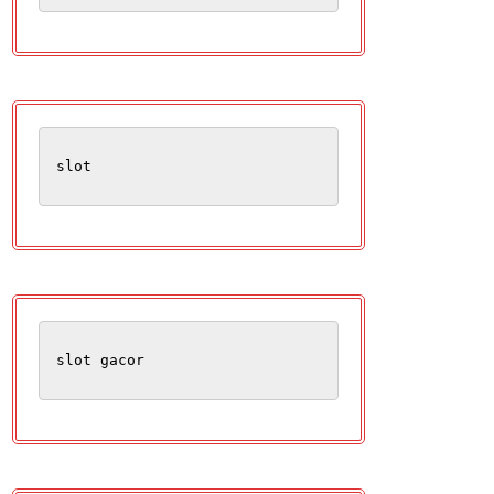
slot
slot gacor