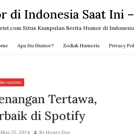
 di Indonesia Saat Ini –
rist.com Situs Kumpulan Berita Humor di Indonesia
ome
Apa Itu Humor?
Zodiak Humoris
Privacy Pol
the-satirist
enangan Tertawa,
baik di Spotify
May 25, 2024
By
Henry Day