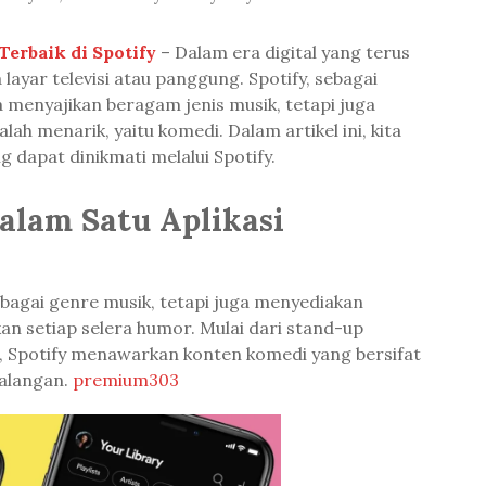
erbaik di Spotify
– Dalam era digital yang terus
layar televisi atau panggung. Spotify, sebagai
 menyajikan beragam jenis musik, tetapi juga
ah menarik, yaitu komedi. Dalam artikel ini, kita
 dapat dinikmati melalui Spotify.
lam Satu Aplikasi
rbagai genre musik, tetapi juga menyediakan
 setiap selera humor. Mulai dari stand-up
u, Spotify menawarkan konten komedi yang bersifat
kalangan.
premium303