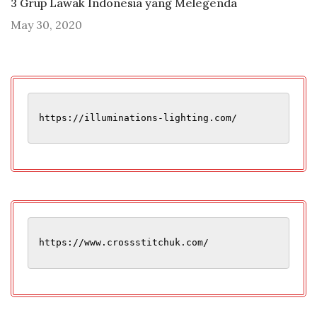
3 Grup Lawak Indonesia yang Melegenda
May 30, 2020
https://illuminations-lighting.com/
https://www.crossstitchuk.com/