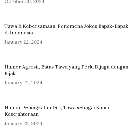
October 30, 2024
Tawa & Kebersamaan, Fenomena Jokes Bapak-Bapak
di Indonesia
January 22, 2024
Humor Agresif, Batas Tawa yang Perlu Dijaga dengan
Bijak
January 22, 2024
Humor Peningkatan Diri, Tawa sebagai Kunci
Kesejahteraan
January 22, 2024