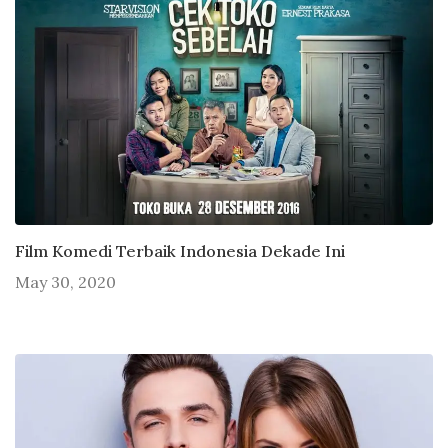
Film Komedi Terbaik Indonesia Dekade Ini
May 30, 2020