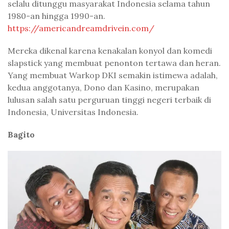
selalu ditunggu masyarakat Indonesia selama tahun
1980-an hingga 1990-an.
https://americandreamdrivein.com/
Mereka dikenal karena kenakalan konyol dan komedi
slapstick yang membuat penonton tertawa dan heran.
Yang membuat Warkop DKI semakin istimewa adalah,
kedua anggotanya, Dono dan Kasino, merupakan
lulusan salah satu perguruan tinggi negeri terbaik di
Indonesia, Universitas Indonesia.
Bagito