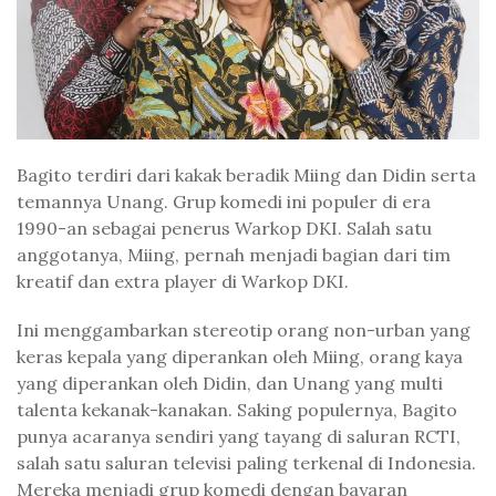
Bagito terdiri dari kakak beradik Miing dan Didin serta
temannya Unang. Grup komedi ini populer di era
1990-an sebagai penerus Warkop DKI. Salah satu
anggotanya, Miing, pernah menjadi bagian dari tim
kreatif dan extra player di Warkop DKI.
Ini menggambarkan stereotip orang non-urban yang
keras kepala yang diperankan oleh Miing, orang kaya
yang diperankan oleh Didin, dan Unang yang multi
talenta kekanak-kanakan. Saking populernya, Bagito
punya acaranya sendiri yang tayang di saluran RCTI,
salah satu saluran televisi paling terkenal di Indonesia.
Mereka menjadi grup komedi dengan bayaran