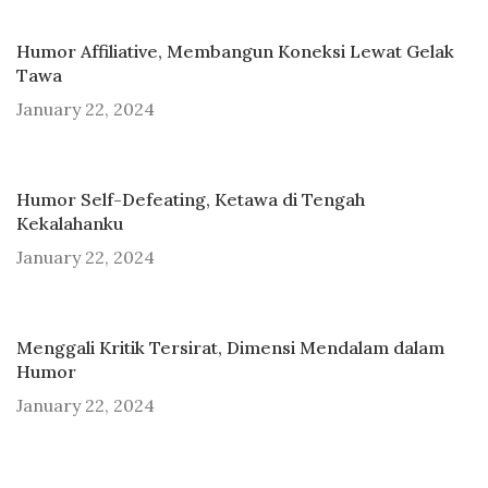
Humor Affiliative, Membangun Koneksi Lewat Gelak
Tawa
January 22, 2024
Humor Self-Defeating, Ketawa di Tengah
Kekalahanku
January 22, 2024
Menggali Kritik Tersirat, Dimensi Mendalam dalam
Humor
January 22, 2024