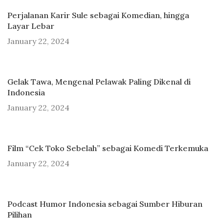
Perjalanan Karir Sule sebagai Komedian, hingga
Layar Lebar
January 22, 2024
Gelak Tawa, Mengenal Pelawak Paling Dikenal di
Indonesia
January 22, 2024
Film “Cek Toko Sebelah” sebagai Komedi Terkemuka
January 22, 2024
Podcast Humor Indonesia sebagai Sumber Hiburan
Pilihan