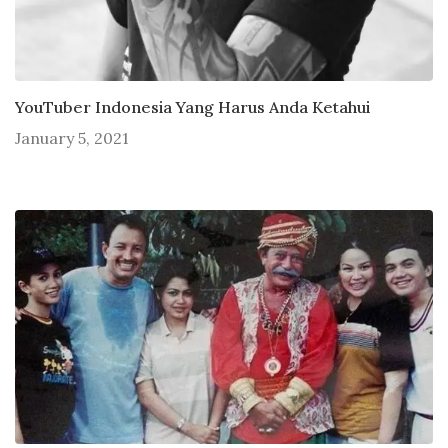
YouTuber Indonesia Yang Harus Anda Ketahui
January 5, 2021