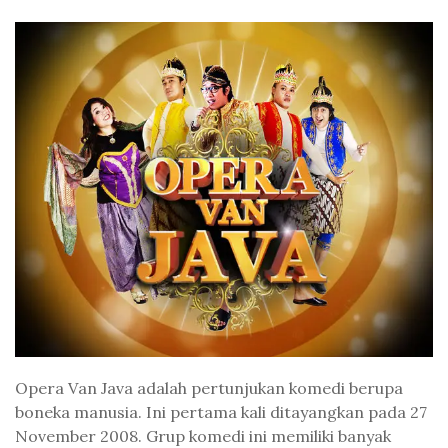
Opera Van Java adalah pertunjukan komedi berupa
boneka manusia. Ini pertama kali ditayangkan pada 27
November 2008. Grup komedi ini memiliki banyak